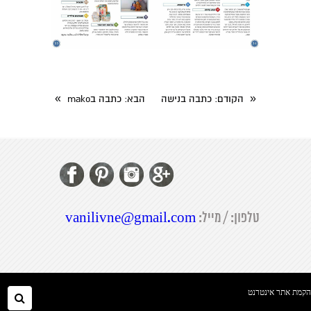
»
«
הקודם
: כתבה בנישה
הבא
: כתבה בmako
טלפון: / מייל:
vanilivne@gmail.com
folyou
הקמת אתר אינטרנט
חיפ