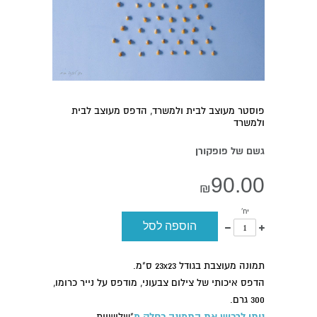
פוסטר מעוצב לבית ולמשרד, הדפס מעוצב לבית
ולמשרד
גשם של פופקורן
90.00
₪
יח'
יש
החסר
הוספה לסל
להוסיף
יחידה
יחידה
מכמות
לכמות
הפריטים
תמונה מעוצבת בגודל 23x23 ס"מ.
הפריטים
הדפס איכותי של צילום צבעוני, מודפס על נייר כרומו,
300 גרם.
ניתן לרכוש את התמונה כחלק מ
"שלישיית