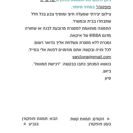
פופקורן"
במחיר מיוחד.
צילום יצירתי שמעלה חיוך ומוסיף צבע בכל חלל
שתבחרו בבית ובמשרד.
התמונה מותאמת למסגרת מרובעת לבנה או שחורה
מדגם RIBBA של איקאה.
נמכרת ללא מסגרת ונשלחת אליך בדואר רשום.
לכל פניה ובקשה אתם מוזמנים לפנות אלי במייל:
vanilivne@gmail.com
בנושא המכתב כתבו בבקשה: "רכישת תמונות".
ביוש,
סיון
«
הבא
: תמונת פופקורן
הקודם
: תמונת קשת
»
בענן פופקורן
בגביע