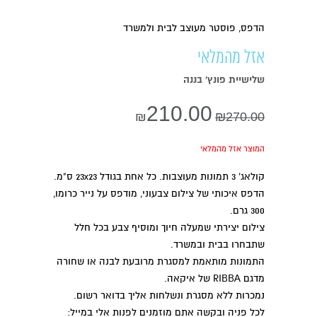
הדפס, פוסטר מעוצב לבית ולמשרד
אזל מהמלאי
שלישיית פונץ' בננה
210.00
₪
₪
270.00
המוצר אזל מהמלאי
קולאג' 3 תמונות מעוצבות. כל אחת בגודל 23x23 ס"מ.
הדפס איכותי של צילום צבעוני, מודפס על נייר כרומו,
300 גרם.
צילום יצירתי שמעלה חיוך ומוסיף צבע בכל חלל
שתבחרו בבית ובמשרד.
התמונות מותאמת למסגרת מרובעת לבנה או שחורה
מדגם RIBBA של איקאה.
נמכרות ללא מסגרת ונשלחות אליך בדואר רשום.
לכל פניה ובקשה אתם מוזמנים לפנות אלי במייל: