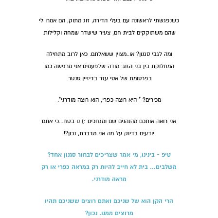
כשנפגשתי לראשונה עם בעלי הדירה, זוג מתוק, הם אמרו לי
שהם משתוקקים לבית חם, צעיר שישדר שמחה וקלילות.
ומה לגבי סגנון? או..מצוין ששאלתם. כאן לרוב מתחילה
המחלוקת בין בני הזוג. מודה שלפעמים אני מרגישה כמו
בפרסומת של אסי עזר בדיזיין סנטר.
מכירים? " היא רוצה כפרי, הוא רוצה מודרני".
אני רואה אותכם מהנהנים שם ומגחכים :) נו בטח...כי אתם
יודעים בדיוק על מה אני מדברת, נכון?!
טיפ - בינינו, מי אמר שצריכים לבחור סגנון אחד?
משלבים... בית לא חייב להיות רק במראה כפרי או רק
מראה מודרני.
הרי הקן הוא של שניכם ואתם רוצים ששניכם תהיו
מרוצים ממנו. נכון?